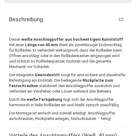
Beschreibung
Dieser
weiße Anschlagpuffer aus hochwertigem Kunststoff
mit einer
Länge von 40 mm
dient als zuverlässiger Endanschlag
für Rollläden. Er verhindert wirkungsvoll, dass der Rollladen beim
Öffnen anschlägt oder in den Rollladenkasten eingezogen wird
und schützt so Rollladenpanzer, Endstab und die gesamte
Mechanik vor Schäden.
Der integrierte
Gewindestift
sorgt für eine sichere und dauerhafte
Befestigung am Endstab. Die beiliegende
Rückplatte zum
Festschrauben
stabilisiert den Anschlagpuffer zusätzlich und
verhindert ein Verdrehen oder Lösen während des Betriebs.
Durch die
weiße Farbgebung
fügt sich der Anschlagpuffer
harmonisch in helle Rollläden ein und bleibt optisch unauffällig.
Die Montage ist einfach und schnell erledigt: Anschlagpuffer
aufschrauben, Rückplatte anlegen, festschrauben – fertig!
Vorteile des Anschlagpuffers (Weiß, 40 mm)