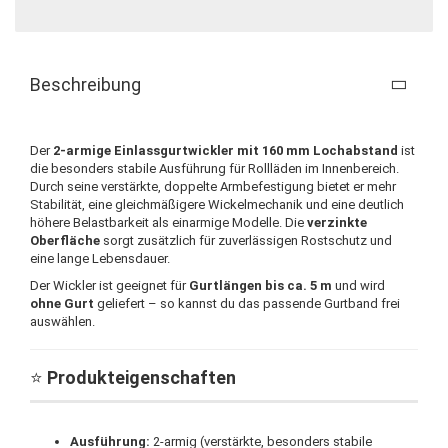
Beschreibung
Der
2-armige Einlassgurtwickler mit 160 mm Lochabstand
ist
die besonders stabile Ausführung für Rollläden im Innenbereich.
Durch seine verstärkte, doppelte Armbefestigung bietet er mehr
Stabilität, eine gleichmäßigere Wickelmechanik und eine deutlich
höhere Belastbarkeit als einarmige Modelle. Die
verzinkte
Oberfläche
sorgt zusätzlich für zuverlässigen Rostschutz und
eine lange Lebensdauer.
Der Wickler ist geeignet für
Gurtlängen bis ca. 5 m
und wird
ohne Gurt
geliefert – so kannst du das passende Gurtband frei
auswählen.
⭐
Produkteigenschaften
Ausführung:
2-armig (verstärkte, besonders stabile