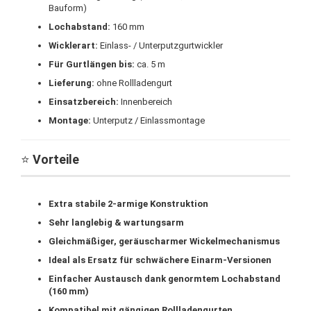
Bauform)
Lochabstand:
160 mm
Wicklerart:
Einlass- / Unterputzgurtwickler
Für Gurtlängen bis:
ca. 5 m
Lieferung:
ohne Rollladengurt
Einsatzbereich:
Innenbereich
Montage:
Unterputz / Einlassmontage
⭐
Vorteile
Extra stabile 2-armige Konstruktion
Sehr langlebig & wartungsarm
Gleichmäßiger, geräuscharmer Wickelmechanismus
Ideal als Ersatz für schwächere Einarm-Versionen
Einfacher Austausch dank genormtem Lochabstand
(160 mm)
Kompatibel mit gängigen Rollladengurten