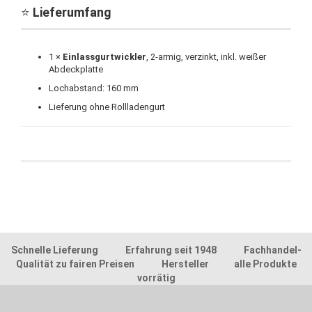
⭐
Lieferumfang
1 ×
Einlassgurtwickler
, 2-armig, verzinkt, inkl. weißer
Abdeckplatte
Lochabstand: 160 mm
Lieferung ohne Rollladengurt
Schnelle Lieferung Erfahrung seit 1948 Fachhandel-
Qualität zu fairen Preisen Hersteller alle Produkte
vorrätig