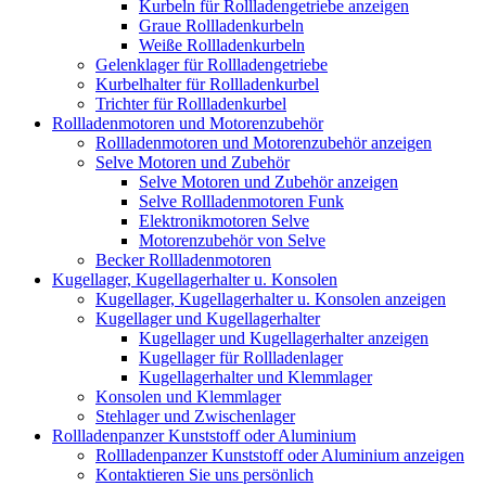
Kurbeln für Rollladengetriebe anzeigen
Graue Rollladenkurbeln
Weiße Rollladenkurbeln
Gelenklager für Rollladengetriebe
Kurbelhalter für Rollladenkurbel
Trichter für Rollladenkurbel
Rollladenmotoren und Motorenzubehör
Rollladenmotoren und Motorenzubehör anzeigen
Selve Motoren und Zubehör
Selve Motoren und Zubehör anzeigen
Selve Rollladenmotoren Funk
Elektronikmotoren Selve
Motorenzubehör von Selve
Becker Rollladenmotoren
Kugellager, Kugellagerhalter u. Konsolen
Kugellager, Kugellagerhalter u. Konsolen anzeigen
Kugellager und Kugellagerhalter
Kugellager und Kugellagerhalter anzeigen
Kugellager für Rollladenlager
Kugellagerhalter und Klemmlager
Konsolen und Klemmlager
Stehlager und Zwischenlager
Rollladenpanzer Kunststoff oder Aluminium
Rollladenpanzer Kunststoff oder Aluminium anzeigen
Kontaktieren Sie uns persönlich