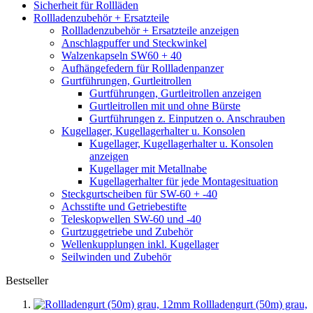
Sicherheit für Rollläden
Rollladenzubehör + Ersatzteile
Rollladenzubehör + Ersatzteile anzeigen
Anschlagpuffer und Steckwinkel
Walzenkapseln SW60 + 40
Aufhängefedern für Rollladenpanzer
Gurtführungen, Gurtleitrollen
Gurtführungen, Gurtleitrollen anzeigen
Gurtleitrollen mit und ohne Bürste
Gurtführungen z. Einputzen o. Anschrauben
Kugellager, Kugellagerhalter u. Konsolen
Kugellager, Kugellagerhalter u. Konsolen
anzeigen
Kugellager mit Metallnabe
Kugellagerhalter für jede Montagesituation
Steckgurtscheiben für SW-60 + -40
Achsstifte und Getriebestifte
Teleskopwellen SW-60 und -40
Gurtzuggetriebe und Zubehör
Wellenkupplungen inkl. Kugellager
Seilwinden und Zubehör
Bestseller
Rollladengurt (50m) grau,