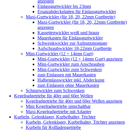
anzeigen
Einlassgurtwickler bis 23mm
Ersatzabdeckplatten für Einlassgurtwickler
Maxi-Gurtwickler (für 18, 20, 22mm Gurtbreite)
Maxi-Gurtwickler (für 18, 20, 22mm Gurtbreite)
anzeigen
Kassettenwickler weiß und braun
Mauerkasten für Einlassgurtwickler
Schwenkwickler zur Aufputzmontage
Aufschraubwickler 18-22mm Gurtbreite
Mini-Gurtwickler (12 + 14mm Gurt)
Mini-Gurtwickler (12 + 14mm Gurt) anzeigen
Mini-Gurtwickler zum Anschrauben
Mini-Gurtwickler zum Schwenken
zum Einlassen mit Mauerkasten
Halbeinlasswickler inkl. Abdeckung
zum Einlassen ohne Mauerkasten
Schnurwickler zum Schwenken
Kegelradgetriebe für 40er und 60er Wellen
Kegelradgetriebe für 40er und 60er Wellen anzeigen
Mini Kegelradgetriebe umschaltbar
Maxi-Kegelradgetriebe mit Adapter
Kurbeln, Gelenklager, Kurbelhalter, Trichter
Kurbeln, Gelenklager, Kurbelhalter, Trichter anzeigen
Kurbeln für Rollladengetriebe