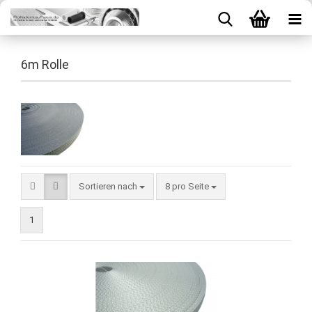
6m Rolle
Sortieren nach
8 pro Seite
1